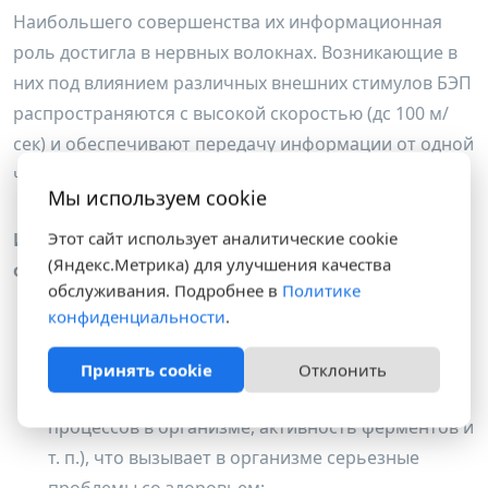
Наибольшего совершенства их информационная
роль достигла в нервных волокнах. Возникающие в
них под влиянием различных внешних стимулов БЭП
распространяются с высокой скоростью (дс 100 м/
сек) и обеспечивают передачу информации от одной
части организма к другой.
Мы используем cookie
Этот сайт использует аналитические cookie
Изменение общего электрического заряда
(Яндекс.Метрика) для улучшения качества
организма приводит к:
обслуживания. Подробнее в
Политике
конфиденциальности
.
изменению кислотно-щелочного баланса (рН)
внутренней среды (от которого зависит
Принять cookie
Отклонить
протекание всех важнейших жизненных
процессов в организме, активность ферментов и
т. п.), что вызывает в организме серьезные